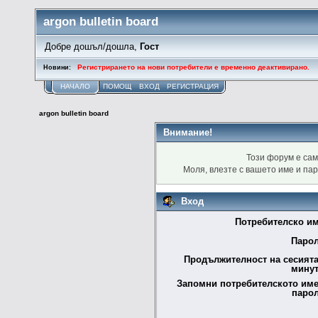
argon bulletin board
Добре дошъл/дошла,
Гост
Регистрирането на нови потребители е временно деактивирано.
Новини:
НАЧАЛО
ПОМОЩ
ВХОД
РЕГИСТРАЦИЯ
argon bulletin board
Внимание!
Този форум е сам
Моля, влезте с вашето име и па
Вход
Потребителско им
Парол
Продължителност на сесията
минут
Запомни потребителското име
парол