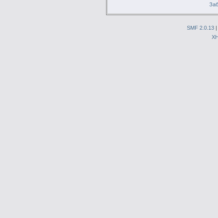
Заб
SMF 2.0.13
X