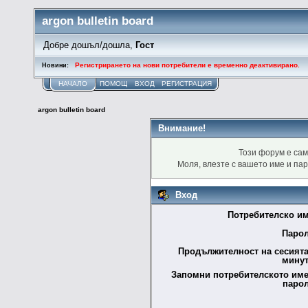
argon bulletin board
Добре дошъл/дошла,
Гост
Регистрирането на нови потребители е временно деактивирано.
Новини:
НАЧАЛО
ПОМОЩ
ВХОД
РЕГИСТРАЦИЯ
argon bulletin board
Внимание!
Този форум е сам
Моля, влезте с вашето име и па
Вход
Потребителско им
Парол
Продължителност на сесията
минут
Запомни потребителското име
парол