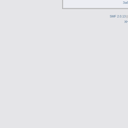
Заб
SMF 2.0.13
X