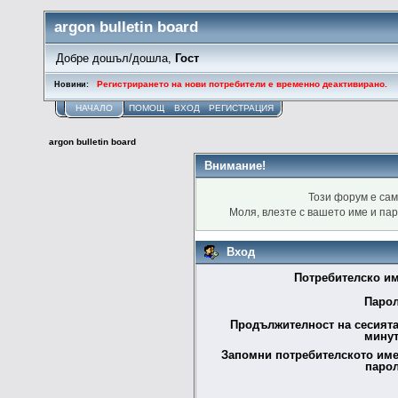
argon bulletin board
Добре дошъл/дошла,
Гост
Регистрирането на нови потребители е временно деактивирано.
Новини:
НАЧАЛО
ПОМОЩ
ВХОД
РЕГИСТРАЦИЯ
argon bulletin board
Внимание!
Този форум е сам
Моля, влезте с вашето име и па
Вход
Потребителско им
Парол
Продължителност на сесията
минут
Запомни потребителското име
парол