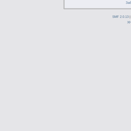
Заб
SMF 2.0.13
X