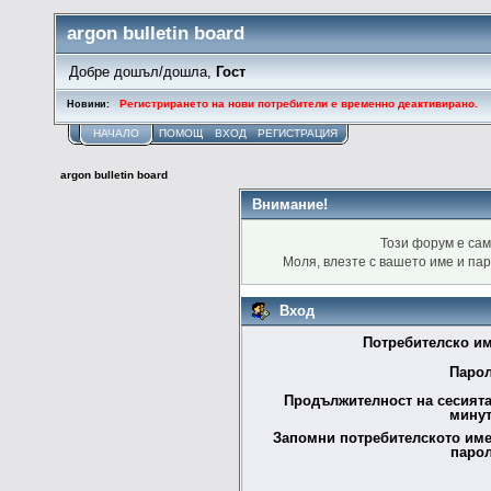
argon bulletin board
Добре дошъл/дошла,
Гост
Регистрирането на нови потребители е временно деактивирано.
Новини:
НАЧАЛО
ПОМОЩ
ВХОД
РЕГИСТРАЦИЯ
argon bulletin board
Внимание!
Този форум е сам
Моля, влезте с вашето име и па
Вход
Потребителско им
Парол
Продължителност на сесията
минут
Запомни потребителското име
парол