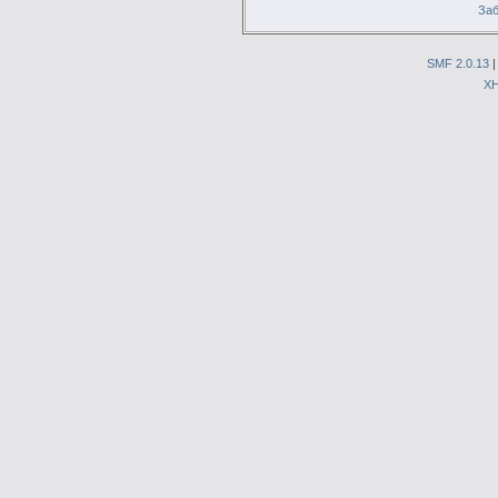
Заб
SMF 2.0.13
X