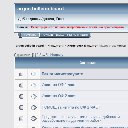
argon bulletin board
Добре дошъл/дошла,
Гост
Регистрирането на нови потребители е временно деактивирано.
Новини:
НАЧАЛО
ПОМОЩ
ВХОД
РЕГИСТРАЦИЯ
argon bulletin board
>
Факултети
>
Химически факултет
(Модератор:
kerina
)
Страници: [
1
]
2
3
...
5
Надолу
Заглавие
Пак за магистратурите
Изпит по ОФ 1 част
Изпит по ОФ 2 част
ПОМОЩ за изпита по ОФ 1 ЧАСТ
Предложение за участие в научна дейност и
разработване на дипломни работи
Колеги от химическия факултет-да се запонаем,