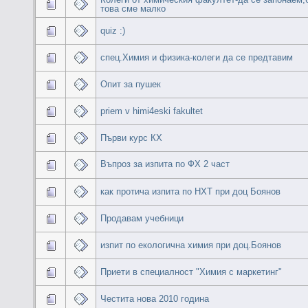
това сме малко
quiz :)
спец.Химия и физика-колеги да се предтавим
Опит за пушек
priem v himi4eski fakultet
Първи курс КХ
Въпроз за изпита по ФХ 2 част
как протича изпита по НХТ при доц Боянов
Продавам учебници
изпит по екологична химия при доц.Боянов
Приети в специалност "Химия с маркетинг"
Честита нова 2010 година