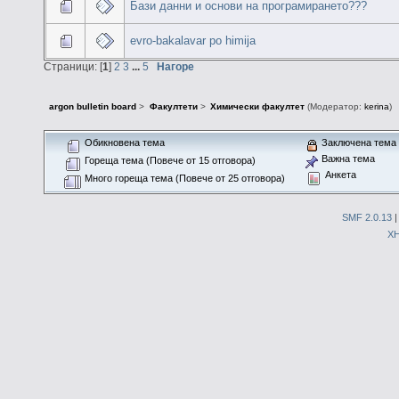
Бази данни и основи на програмирането???
evro-bakalavar po himija
Страници: [
1
]
2
3
...
5
Нагоре
argon bulletin board
>
Факултети
>
Химически факултет
(Модератор:
kerina
)
Обикновена тема
Заключена тема
Важна тема
Гореща тема (Повече от 15 отговора)
Анкета
Много гореща тема (Повече от 25 отговора)
SMF 2.0.13
X