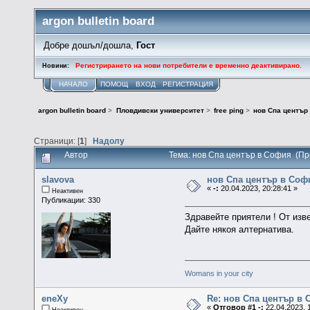
argon bulletin board
Добре дошъл/дошла,
Гост
Регистрирането на нови потребители е временно деактивирано.
Новини:
НАЧАЛО
ПОМОЩ
ВХОД
РЕГИСТРАЦИЯ
argon bulletin board
>
Пловдивски университет
>
free ping
>
нов Спа център
Страници: [
1
]
Надолу
Автор
Тема: нов Спа център в София (Пр
slavova
нов Спа център в Соф
«
-:
20.04.2023, 20:28:41 »
Неактивен
Публикации: 330
Здравейте приятели ! От изв
Дайте някоя алтернатива.
Womans in your city
eneXy
Re: нов Спа център в
«
Отговор #1 -:
22.04.2023, 
Неактивен