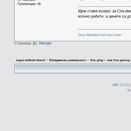
Публикации: 48
Щом става въпрос за Спа им
всичко работи, а цените са д
Sexy Womans from your town
Страници: [
1
]
Нагоре
argon bulletin board
>
Пловдивски университет
>
free ping
>
нов Спа център
SMF 2.0.13
X