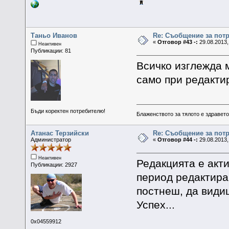
Таньо Иванов
Re: Съобщение за пот
«
Отговор #43 -:
29.08.2013,
Неактивен
Публикации: 81
Всичко изглежда 
само при редактир
Бъди коректен потребителю!
Блаженството за тялото е здравето,
Атанас Терзийски
Re: Съобщение за пот
Администратор
«
Отговор #44 -:
29.08.2013,
Неактивен
Редакцията е акти
Публикации: 2927
период редактира
постнеш, да види
Успех...
0x04559912