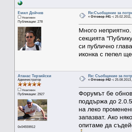
Емил Дойчев
Re:Съобщение за потр
«
Отговор #41 -:
25.02.2011,
Неактивен
Публикации: 278
Много неприятно.
секцията "Публику
си публично глава
иконка с пепел щ
Атанас Терзийски
Re: Съобщение за пот
Администратор
«
Отговор #42 -:
25.08.2013,
Неактивен
Форумът бе обнове
Публикации: 2927
поддържа до 2.0.5
на леко променен
запазват. Ако няк
опитаме да съдей
0x04559912