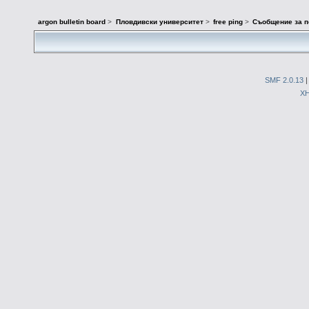
argon bulletin board
>
Пловдивски университет
>
free ping
>
Съобщение за п
SMF 2.0.13
X