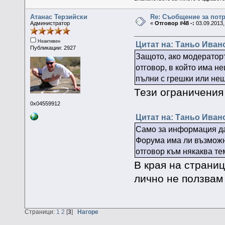
Атанас Терзийски
Re: Съобщение за пот
Администратор
«
Отговор #48 -:
03.09.2013,
Неактивен
Цитат на: Таньо Иванов
Публикации: 2927
Защото, ако модераторъ
отговор, в който има 
пълни с грешки или нещ
Тези ограничения
0x04559912
Цитат на: Таньо Иванов
Само за информация да
Форума има ли възможн
отговор към някаква те
В края на страниц
лично не ползвам
Страници:
1
2
[
3
]
Нагоре