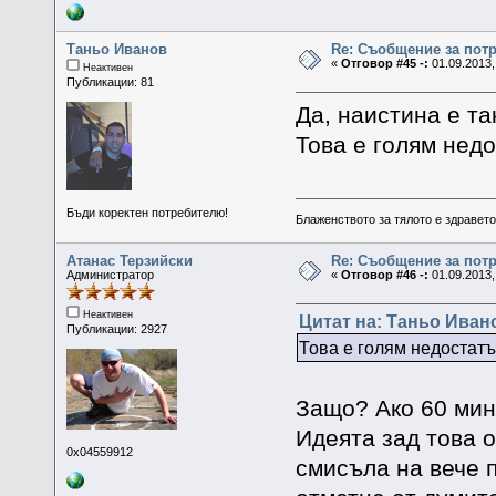
Таньо Иванов
Re: Съобщение за пот
«
Отговор #45 -:
01.09.2013,
Неактивен
Публикации: 81
Да, наистина е та
Това е голям недо
Бъди коректен потребителю!
Блаженството за тялото е здравето,
Атанас Терзийски
Re: Съобщение за пот
Администратор
«
Отговор #46 -:
01.09.2013,
Неактивен
Цитат на: Таньо Иванов
Публикации: 2927
Това е голям недостатъ
Защо? Ако 60 мину
Идеята зад това 
0x04559912
смисъла на вече 