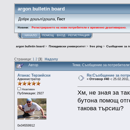
argon bulletin board
Добре дошъл/дошла,
Гост
Регистрирането на нови потребители е временно деактивирано.
Новини:
НАЧАЛО
ПОМОЩ
ВХОД
РЕГИСТРАЦИЯ
argon bulletin board
>
Пловдивски университет
>
free ping
>
Съобщение за п
Страници:
1
2
[
3
]
Надолу
Автор
Тема: Съобщение за потребители
Атанас Терзийски
Re:Съобщение за потр
Администратор
«
Отговор #40 -:
25.02.2011,
Неактивен
Хм, не зная за та
Публикации: 2927
бутона помощ от
такова търсиш?
0x04559912