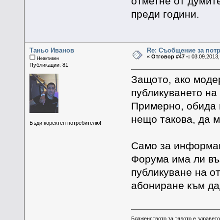
отметне от думите
преди години.
Таньо Иванов
Re: Съобщение за пот
«
Отговор #47 -:
03.09.2013,
Неактивен
Публикации: 81
Защото, ако моде
публикуването на 
Примерно, обида 
нещо такова, да м
Бъди коректен потребителю!
Само за информац
Форума има ли въ
публикуване на от
абониране към да
Блаженството за тялото е здравето,