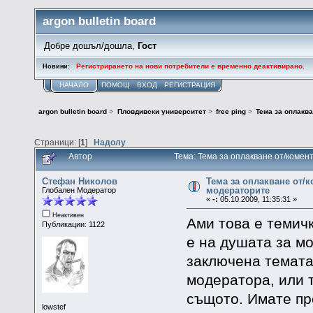
argon bulletin board
Добре дошъл/дошла,
Гост
Регистрирането на нови потребители е временно деактивирано.
Новини:
НАЧАЛО
ПОМОЩ
ВХОД
РЕГИСТРАЦИЯ
argon bulletin board
>
Пловдивски университет
>
free ping
>
Тема за оплакв
Страници: [
1
]
Надолу
Автор
Тема: Тема за оплакване от/коме
Стефан Николов
Тема за оплакване от/
модераторите
Глобален Модератор
«
-:
05.10.2009, 11:35:31 »
Неактивен
Ами това е темичк
Публикации: 1122
е на душата за мо
заключена темата
модератора, или т
същото. Имате пр
lowstef