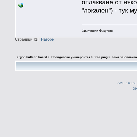
оплакване от няк
"локален") - тук м
Физически Факултет
Страници: [
1
]
Нагоре
argon bulletin board
>
Пловдивски университет
>
free ping
>
Тема за оплакв
SMF 2.0.13
X