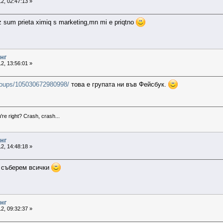
2, 02:47:13 »
z sum prieta ximiq s marketing,mn mi e priqtno
нг
2, 13:56:01 »
roups/105030672980998/
това е групата ни във Фейсбук.
're right? Crash, crash...
нг
2, 14:48:18 »
е съберем всички
нг
2, 09:32:37 »