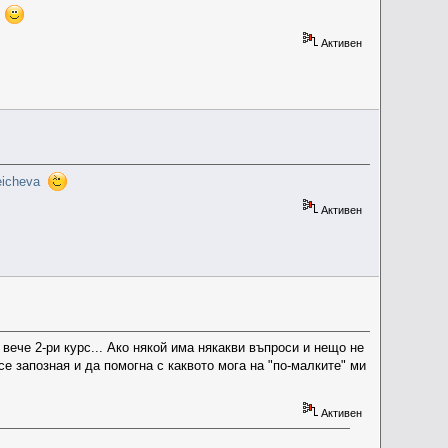
и
Активен
eicheva
Активен
ече 2-ри курс... Ако някой има някакви въпроси и нещо не
е запозная и да помогна с каквото мога на "по-малките" ми
Активен