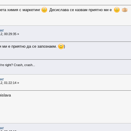
ета химия с маркетинг
Десислава се казвам приятно ми е
нг
2, 00:29:35 »
и ми е приятно да се запознаем.
)
're right? Crash, crash...
нг
2, 01:22:14 »
islava
нг