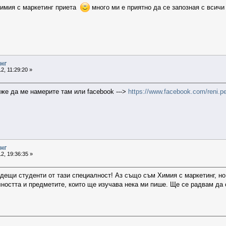
химия с маркетинг приета
много ми е приятно да се запозная с всич
нг
2, 11:29:20 »
може да ме намерите там или facebook --->
https://www.facebook.com/reni.p
нг
2, 19:36:35 »
ещи студенти от тази специалност! Аз също съм Химия с маркетинг, но в
ността и предметите, които ще изучава нека ми пише. Ще се радвам да с