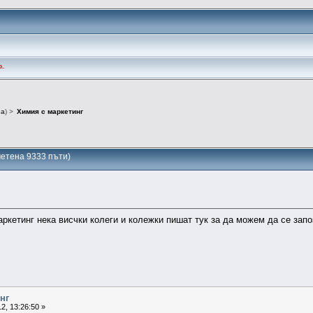
о.
na
) >
Химия с маркетинг
четена 9333 пъти)
»
аркетинг нека висчки колеги и колежки пишат тук за да можем да се зап
нг
2, 13:26:50 »