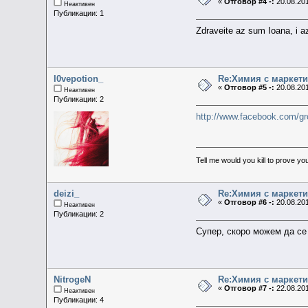
«
Отговор #4 -:
20.08.201
Неактивен
Публикации: 1
Zdraveite az sum Ioana, i a
l0vepotion_
Re:Химия с маркети
«
Отговор #5 -:
20.08.201
Неактивен
Публикации: 2
http://www.facebook.com/g
Tell me would you kill to prove you
deizi_
Re:Химия с маркети
«
Отговор #6 -:
20.08.201
Неактивен
Публикации: 2
Супер, скоро можем да с
NitrogeN
Re:Химия с маркети
«
Отговор #7 -:
22.08.201
Неактивен
Публикации: 4