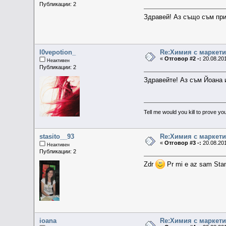
Публикации: 2
Здравей! Аз също съм при
l0vepotion_
Re:Химия с маркети
«
Отговор #2 -:
20.08.201
Неактивен
Публикации: 2
Здравейте! Аз съм Йоана 
Tell me would you kill to prove you
stasito__93
Re:Химия с маркети
«
Отговор #3 -:
20.08.201
Неактивен
Публикации: 2
Zdr
Pr mi e az sam Stan
ioana
Re:Химия с маркети