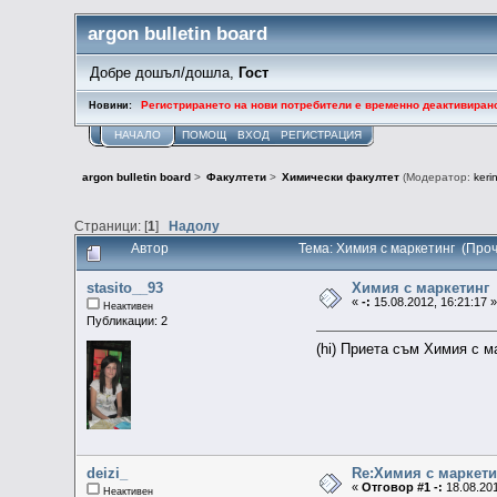
argon bulletin board
Добре дошъл/дошла,
Гост
Регистрирането на нови потребители е временно деактивиран
Новини:
НАЧАЛО
ПОМОЩ
ВХОД
РЕГИСТРАЦИЯ
argon bulletin board
>
Факултети
>
Химически факултет
(Модератор:
keri
Страници: [
1
]
Надолу
Автор
Тема: Химия с маркетинг (Про
stasito__93
Химия с маркетинг
«
-:
15.08.2012, 16:21:17 
Неактивен
Публикации: 2
(hi) Приета съм Химия с м
deizi_
Re:Химия с маркети
«
Отговор #1 -:
18.08.201
Неактивен