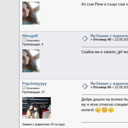
Аз съм Рени и също съм 
NitrogeN
Re:Химия с маркети
«
Отговор #8 -:
22.08.201
Неактивен
Публикации: 4
Скайпа ми е satanin_girl 
Pepchetyyyyy
Re:Химия с маркети
«
Отговор #9 -:
22.09.201
Неактивен
Публикации: 27
Добре дошли на всички бъд
му е ясно относно специал
колеги!
Химия с маркетинг III-ти курс