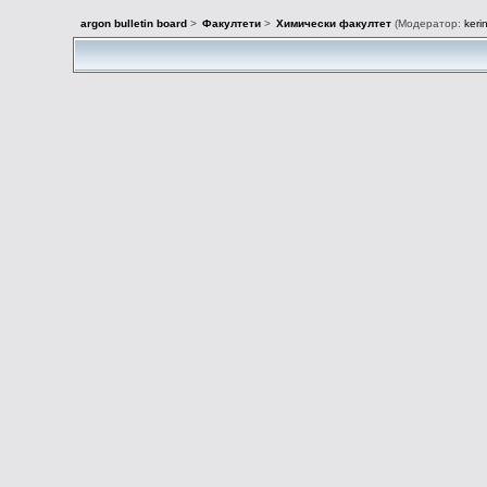
argon bulletin board
>
Факултети
>
Химически факултет
(Модератор:
keri