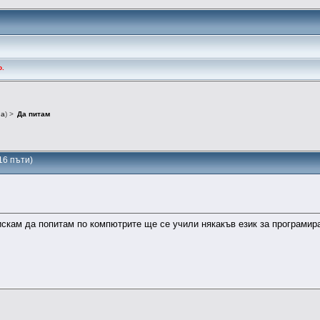
о.
na
) >
Да питам
16 пъти)
»
скам да попитам по компютрите ще се учили някакъв език за програмир