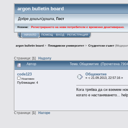
argon bulletin board
Добре дошъл/дошла,
Гост
Регистрирането на нови потребители е временно деактивирано.
Новини:
НАЧАЛО
ПОМОЩ
ВХОД
РЕГИСТРАЦИЯ
argon bulletin board
>
Пловдивски университет
>
Студентски съвет
(Модера
Страници: [
1
]
Надолу
Автор
Тема: Общежитие (Прочетена 7904
code123
Общежитие
«
-:
21.09.2013, 22:57:16 »
Неактивен
Публикации: 4
Кога трябва да си вземем но
когато е настаняването... hel
Страници: [
1
]
Нагоре