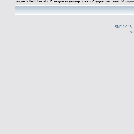
argon bulletin board
>
Пловдивски университет
>
Студентски съвет
(Модера
SMF 2.0.13
X