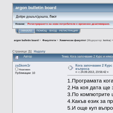
argon bulletin board
Добре дошъл/дошла,
Гост
Регистрирането на нови потребители е временно деактивирано.
Новини:
НАЧАЛО
ПОМОЩ
ВХОД
РЕГИСТРАЦИЯ
argon bulletin board
>
Факултети
>
Химически факултет
(Модератор:
kerina
) 
Страници: [
1
]
Надолу
Автор
Тема: Кога започваме 2 Курс и няк
za1kom1r
Кога започваме 2 Курс
въпроса
Неактивен
«
-:
24.09.2013, 23:56:42 »
Публикации: 10
1.Програмата ког
2.На коя дата ще
3.По компютрите 
4.Какъв език за п
5.И още куп въпро