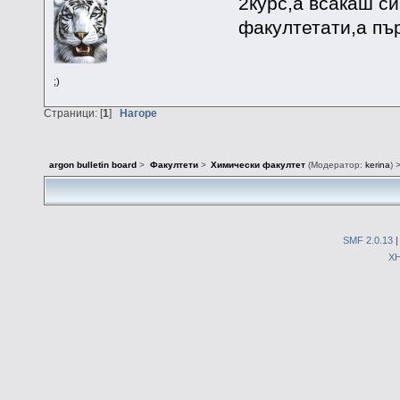
2курс,а всакаш си
факултетати,а пър
;)
Страници: [
1
]
Нагоре
argon bulletin board
>
Факултети
>
Химически факултет
(Модератор:
kerina
) 
SMF 2.0.13
X