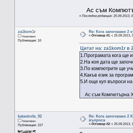
Ас съм Компютър
«
Последна редакция: 25.09.2013, 
za1kom1r
Re: Кога започваме 2 к
«
Отговор #1 -:
25.09.2013, 
Неактивен
Публикации: 10
Цитат на: za1kom1r в 2
1.Програмата кога ще 
2.На коя дата ще започ
3.По компютрите ще уч
4.Какъв език за програ
5.И още куп въпроси на
Ас съм Компютърна Хи
katastrofa_92
Re: Кога започваме 2 
въпроса
Неактивен
«
Отговор #2 -:
25.09.2013, 
Публикации: 227