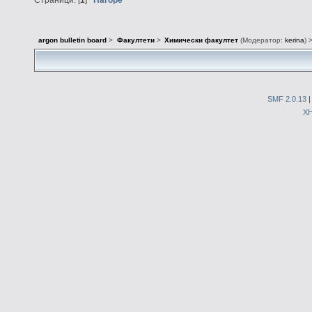
argon bulletin board
>
Факултети
>
Химически факултет
(Модератор:
kerina
) 
SMF 2.0.13
X