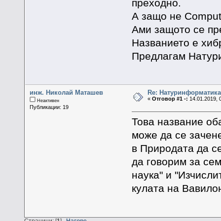
преходно.
А защо не Computa
Ами защото се пр
Названието е хиб
Предлагам Натур
инж. Николай Маташев
Re: Натуринформатик
«
Отговор #1 -:
14.01.2019, 
Неактивен
Публикации: 19
Това название об
може да се зачен
в Природата да с
да говорим за се
наука" и "Изчисли
кулата на Вавило
Страници: [
1
]
Нагоре