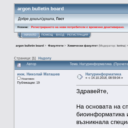
argon bulletin board
Добре дошъл/дошла,
Гост
Регистрирането на нови потребители е временно деактивирано.
Новини:
НАЧАЛО
ПОМОЩ
ВХОД
РЕГИСТРАЦИЯ
argon bulletin board
>
Факултети
>
Химически факултет
(Модератор:
kerina
) 
Страници: [
1
]
Надолу
Автор
Тема: Натуринформатика (Прочете
инж. Николай Маташев
Натуринформатика
«
-:
14.10.2018, 08:59:04 »
Неактивен
Публикации: 19
Здравейте,
На основата на с
биоинформатика 
възникнала специ