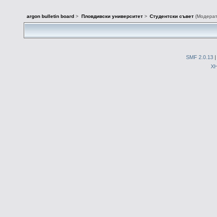
argon bulletin board
>
Пловдивски университет
>
Студентски съвет
(Модера
SMF 2.0.13
X