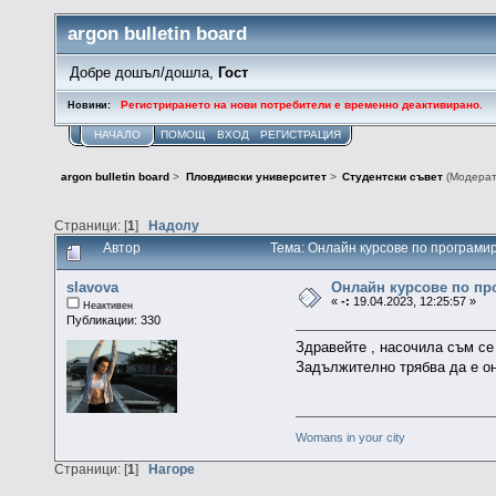
argon bulletin board
Добре дошъл/дошла,
Гост
Регистрирането на нови потребители е временно деактивирано.
Новини:
НАЧАЛО
ПОМОЩ
ВХОД
РЕГИСТРАЦИЯ
argon bulletin board
>
Пловдивски университет
>
Студентски съвет
(Модера
Страници: [
1
]
Надолу
Автор
Тема: Онлайн курсове по програми
slavova
Онлайн курсове по пр
«
-:
19.04.2023, 12:25:57 »
Неактивен
Публикации: 330
Здравейте , насочила съм се
Задължително трябва да е о
Womans in your city
Страници: [
1
]
Нагоре