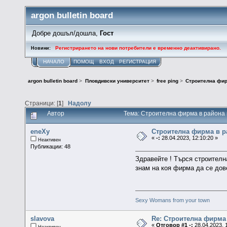
argon bulletin board
Добре дошъл/дошла,
Гост
Регистрирането на нови потребители е временно деактивирано.
Новини:
НАЧАЛО
ПОМОЩ
ВХОД
РЕГИСТРАЦИЯ
argon bulletin board
>
Пловдивски университет
>
free ping
>
Строителна фир
Страници: [
1
]
Надолу
Автор
Тема: Строителна фирма в района 
eneXy
Строителна фирма в р
«
-:
28.04.2023, 12:10:20 »
Неактивен
Публикации: 48
Здравейте ! Търся строителн
знам на коя фирма да се дов
Sexy Womans from your town
slavova
Re: Строителна фирма
«
Отговор #1 -:
28.04.2023, 
Неактивен