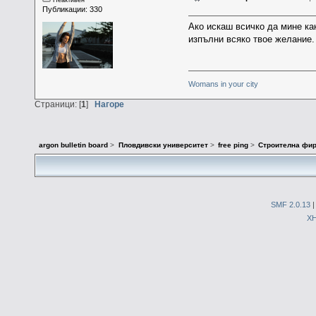
Публикации: 330
Ако искаш всичко да мине ка
изпълни всяко твое желание. 
Womans in your city
Страници: [
1
]
Нагоре
argon bulletin board
>
Пловдивски университет
>
free ping
>
Строителна фир
SMF 2.0.13
X