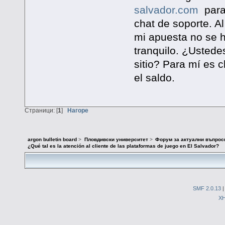
salvador.com
para
chat de soporte. A
mi apuesta no se 
tranquilo. ¿Ustede
sitio? Para mí es 
el saldo.
Страници: [
1
]
Нагоре
argon bulletin board
>
Пловдивски университет
>
Форум за актуални въпрос
¿Qué tal es la atención al cliente de las plataformas de juego en El Salvador?
SMF 2.0.13
X