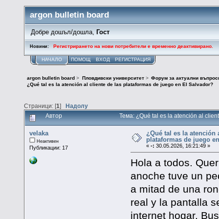
argon bulletin board
Добре дошъл/дошла,
Гост
Регистрирането на нови потребители е временно деактивирано.
Новини:
НАЧАЛО
ПОМОЩ
ВХОД
РЕГИСТРАЦИЯ
argon bulletin board
>
Пловдивски университет
>
Форум за актуални въпрос
¿Qué tal es la atención al cliente de las plataformas de juego en El Salvador?
Страници: [
1
]
Надолу
Автор
Тема: ¿Qué tal es la atención al cli
velaka
¿Qué tal es la atención a
plataformas de juego e
Неактивен
«
-:
30.05.2026, 16:21:49 »
Публикации: 17
Hola a todos. Quer
anoche tuve un pe
a mitad de una ron
real y la pantalla
internet hogar. Bu