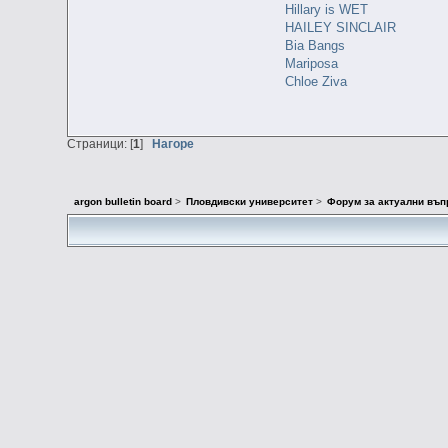
Hillary is WET
HAILEY SINCLAIR
Bia Bangs
Mariposa
Chloe Ziva
Страници: [
1
]
Нагоре
argon bulletin board
>
Пловдивски университет
>
Форум за актуални въп