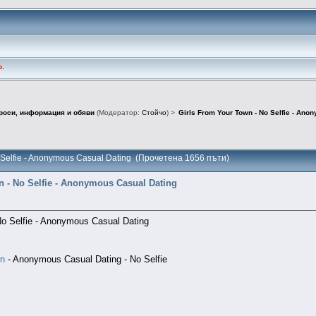
о.
роси, информация и обяви
(Модератор:
Стойчо
) >
Girls From Your Town - No Selfie - Ano
o Selfie - Anonymous Casual Dating (Прочетена 1656 пъти)
n - No Selfie - Anonymous Casual Dating
»
- No Selfie - Anonymous Casual Dating
wn
- Anonymous Casual Dating - No Selfie