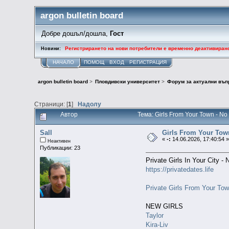
argon bulletin board
Добре дошъл/дошла,
Гост
Регистрирането на нови потребители е временно деактивиран
Новини:
НАЧАЛО
ПОМОЩ
ВХОД
РЕГИСТРАЦИЯ
argon bulletin board
>
Пловдивски университет
>
Форум за актуални въп
Страници: [
1
]
Надолу
Автор
Тема: Girls From Your Town - N
Sall
Girls From Your Tow
«
-:
14.06.2026, 17:40:54 
Неактивен
Публикации: 23
Private Girls In Your City 
https://privatedates.life
Private Girls From Your To
NEW GIRLS
Taylor
Kira-Liv