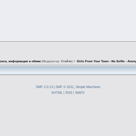
роси, информация и обяви
(Модератор:
Стойчо
) >
Girls From Your Town - No Selfie - Ano
SMF 2.0.13
|
SMF © 2011
,
Simple Machines
XHTML
RSS
WAP2