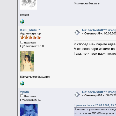
Физически Факултет
lowstef
Kelli_Mutu™
Re: tech-stuff?? въ
Администратор
«
Отговор #9 -:
05.03.200
Неактивен
И според мен парите едва
Публикации: 2750
А относно пари искаме на
Така, че и тези пари, коит
Юридически факултет
zynth
Re: tech-stuff?? въ
«
Отговор #10 -:
08.03.20
Неактивен
Публикации: 41
Цитат на: ksx в 28.02.2007, 19:
В момента реализацията е следн
поток: или от MP3/Winamp, или 