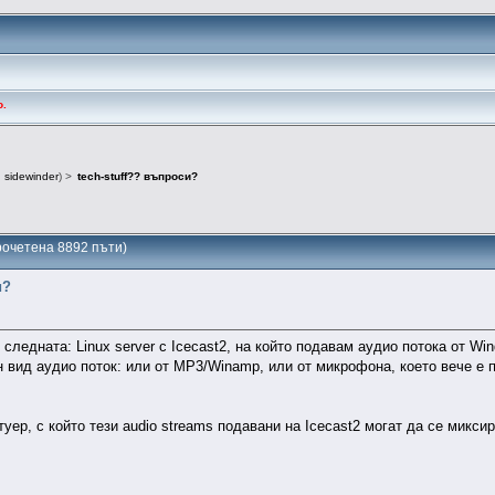
о.
:
sidewinder
) >
tech-stuff?? въпроси?
Прочетена 8892 пъти)
и?
»
следната: Linux server с Icecast2, на който подавам аудио потока от W
 вид аудио поток: или от MP3/Winamp, или от микрофона, което вече е 
уер, с който тези audio streams подавани на Icecast2 могат да се миксир