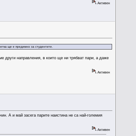
Активен
метка ще е предимно за студентите.
ме други направления, в които ще ни трябват пари, а даже
Активен
чин. А и май засега парите наистина не са най-големия
Активен