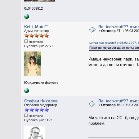
0x04559912
Kelli_Mutu™
Re: tech-stuff?? въ
Администратор
«
Отговор #7 -:
05.03.200
Неактивен
Цитат на: lowstef в 05.03.2007, 
Публикации: 2750
Пари не могат ли да се потърся
Имаше неусвоени пари, защ
може и да не ни стигнат. 
Юридически факултет
Стефан Николов
Re: tech-stuff?? въ
Глобален Модератор
«
Отговор #8 -:
05.03.200
Неактивен
Ми честито на СС. Дано до
Публикации: 1122
проблем.