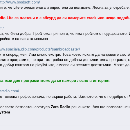
ttp://www.brodsoft.com/
и е, че Lite е олекотената и опростена за ползване. Лесна за употреба е
udio Lite са платени и е абсурд да си намерите crack или нещо подоб
om/
ат, че била добра. Проблема при нея е, че има проблем с подкарването.
 пробвате на вашата машина.
www.spacialaudio.com/products/sambroadcaster/
ите според мен. Има много екстри. Това което искате да направите със 
ите програми е, че при тях трябва се добави допълнителна програма, к
о добър контрол на playlist-ите, смесва си песните достатъчно. Могат д
за тези две програми може да се намери лесно в интернет.
aradio.com/
 е толкова професионала, но върши работа. Важното е, че е по-добре о
ползвате безплатен софтуер
Zara Radio
решението. Ако ще ползвате не
ystem