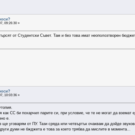
проси?
7, 09:26:30 »
търсят от Студентски Съвет. Там и без това имат неополозтворен бюджет
проси?
7, 10:03:36 »
утопия.
я как СС би похарчил парите си, при условие, че те не могат да вземат е
зно е.
з ще уговарям от ПУ. Тази сряда или четвъртък очаквам да дойде звуко
 други думи не бжджета е това за което трябва да мислите в момента...