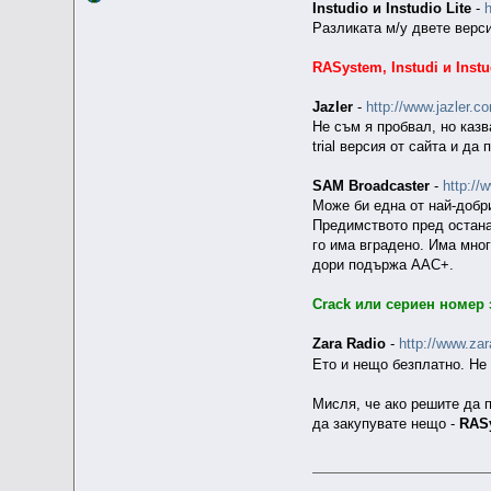
Instudio и Instudio Lite
-
h
Разликата м/у двете верси
RASystem, Instudi и Inst
Jazler
-
http://www.jazler.c
Не съм я пробвал, но казв
trial версия от сайта и да
SAM Broadcaster
-
http://
Може би една от най-добр
Предимството пред останал
го има вградено. Има мног
дори подържа AAC+.
Crack или сериен номер 
Zara Radio
-
http://www.zar
Ето и нещо безплатно. Не
Мисля, че ако решите да 
да закупувате нещо -
RAS