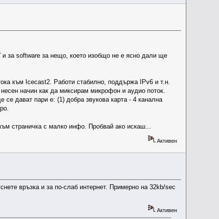
 и за software за нещо, което изобщо не е ясно дали ще
ока към Icecast2. Работи стабилно, поддържа IPv6 и т.н.
 несен начин как да миксирам микрофон и аудио поток.
 се дават пари е: (1) добра звукова карта - 4 канална
ро.
към страничка с малко инфо. Пробвай ако искаш...
Активен
снете връзка и за по-слаб интернет. Примерно на 32kb/sec
Активен