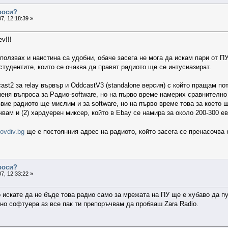
проси?
7, 12:18:39 »
v!!!
 ползвах и наистина са удобни, обаче засега не мога да искам пари от ПУ
студентите, които се очаква да правят радиото ще се интусиазират.
ast2 за relay вървър и OddcastV3 (standalone версия) с който пращам пот
меня въпроса за Радио-software, но на първо време намерих сравнително
звие радиото ще мислим и за software, но на първо време това за което ще
чвам и (2) хардуерен миксер, който в Ebay се намира за около 200-300 ев
lovdiv.bg
ще е постоянния адрес на радиото, който засега се пренасочва 
проси?
7, 12:33:22 »
 искате да не бъде това радио само за мрежата на ПУ ще е хубаво да пу
 софтуера аз все пак ти препоръчвам да пробваш Zara Radio.