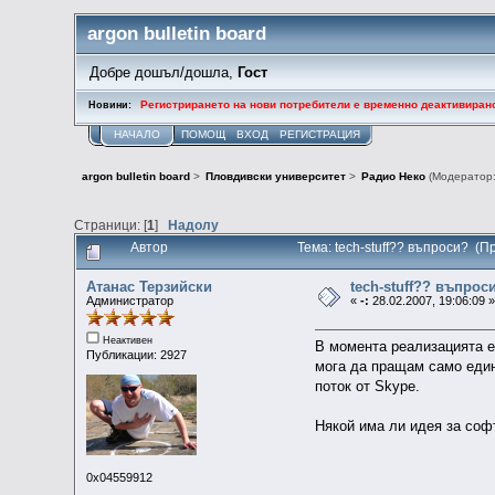
argon bulletin board
Добре дошъл/дошла,
Гост
Регистрирането на нови потребители е временно деактивиран
Новини:
НАЧАЛО
ПОМОЩ
ВХОД
РЕГИСТРАЦИЯ
argon bulletin board
>
Пловдивски университет
>
Радио Неко
(Модератор
Страници: [
1
]
Надолу
Автор
Тема: tech-stuff?? въпроси? (
Атанас Терзийски
tech-stuff?? въпрос
Администратор
«
-:
28.02.2007, 19:06:09 
Неактивен
В момента реализацията е 
Публикации: 2927
мога да пращам само един
поток от Skype.
Някой има ли идея за софт
0x04559912