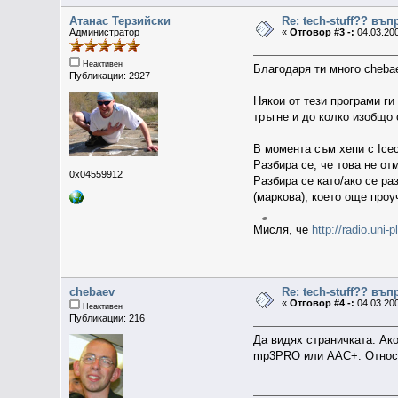
Атанас Терзийски
Re: tech-stuff?? въ
Администратор
«
Отговор #3 -:
04.03.200
Неактивен
Благодаря ти много chebae
Публикации: 2927
Някои от тези програми ги
тръгне и до колко изобщо 
В момента съм хепи с Icec
Разбира се, че това не от
0x04559912
Разбира се като/ако се ра
(маркова), което още проу
Мисля, че
http://radio.uni-p
chebaev
Re: tech-stuff?? въ
«
Отговор #4 -:
04.03.200
Неактивен
Публикации: 216
Да видях страничката. Ако
mp3PRO или AAC+. Относно