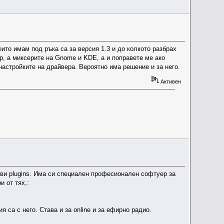
оито имам под ръка са за версия 1.3 и до колкото разбрах
p, а миксерите на Gnome и KDE, а и поправете ме ако
настройките на драйвера. Вероятно има решение и за него.
Активен
кви plugins. Има си специален професионален софтуер за
и от тях,:
 са с него. Става и за online и за ефирно радио.