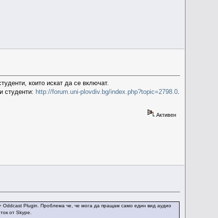
туденти, които искат да се включат.
и студенти:
http://forum.uni-plovdiv.bg/index.php?topic=2798.0
.
Активен
+ Oddcast Plugin. Проблема че, че мога да пращам само един вид аудио
ток от Skype.