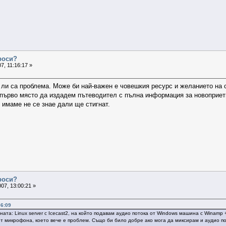
проси?
7, 11:16:17 »
 ли са проблема. Може би най-важен е човешкия ресурс и желанието на с
 първо място да издадем пътеводител с пълна информация за новоприет
о имаме не се знае дали ще стигнат.
проси?
07, 13:00:21 »
06:09
ата: Linux server с Icecast2, на който подавам аудио потока от Windows машина с Winamp 
от микрофона, което вече е проблем. Също би било добре ако мога да миксирам и аудио по