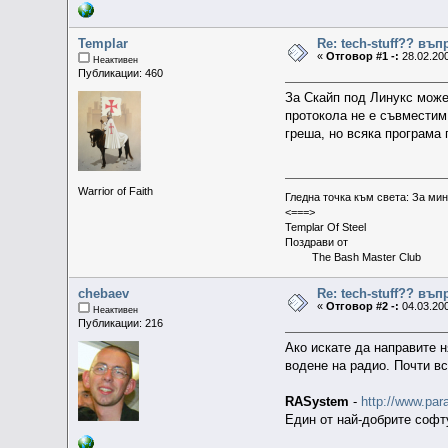
Templar
Re: tech-stuff?? въ
«
Отговор #1 -:
28.02.200
Неактивен
Публикации: 460
За Скайп под Линукс може 
протокола не е съвместим
греша, но всяка програма 
Warrior of Faith
Гледна точка към света: За ми
<===>
Templar Of Steel
Поздрави от
The Bash Master Club
chebaev
Re: tech-stuff?? въ
«
Отговор #2 -:
04.03.200
Неактивен
Публикации: 216
Ако искате да направите 
водене на радио. Почти вс
RASystem
-
http://www.para
Един от най-добрите софту