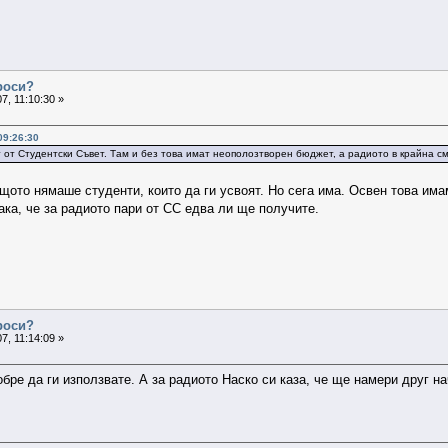
проси?
7, 11:10:30 »
09:26:30
т от Студентски Съвет. Там и без това имат неополозтворен бюджет, а радиото в крайна с
ото нямаше студенти, които да ги усвоят. Но сега има. Освен това има
Така, че за радиото пари от СС едва ли ще получите.
проси?
7, 11:14:09 »
бре да ги използвате. А за радиото Наско си каза, че ще намери друг на