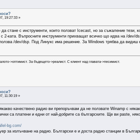
проси?
7, 19:27:33 »
да стане с инструменти, които ползват Icecast, но за съжаление тези, к
 с 2-ката. Въпросните инструменти прихващат всичко що идва на /dev/ds
ползва /dev/dsp. Под Линукс има решение. За Windows трябва да видиш 
налото->оптимист. За бъдещето->реалист. С клиент над главата->песимист.
проси?
7, 11:30:19 »
някакво качествено радио ви препоръчвам да не ползвате Winamp с няка
ички са платени и едни от най-добрите са българските. Ще ви paste, няко
llel-bg.com/
ер за излъчване на радио. Български е и доста радио станции в България