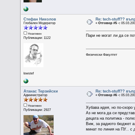
Стефан Николов
Re: tech-stuff?? въ
Глобален Модератор
«
Отговор #5 -:
05.03.200
Неактивен
Пари не могат ли да се по
Публикации: 1122
Физически Факултет
lowstef
Атанас Терзийски
Re: tech-stuff?? въ
Администратор
«
Отговор #6 -:
05.03.200
Неактивен
Хубава идея, но по-скоро 
Публикации: 2927
Аз не мога да си представ
децата на политика - поле
Виж, за радиото бюджет а
минат по линия на ПУ... с