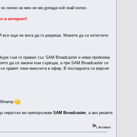
, но лично на мен не ми допада кой знай колко.
но в интернет!
 И все още не мога да го разреша. Можете да си изтеглите
Skype съм го правил със SAM Broadcaster и няма проблеми.
оято да се закачи към сървъра, а при SAM Broadcaster си
а се правят леки миксчета в ефир. В последната си версия
т Winamp
що пиратско ви препоръчвам
SAM Broadcaster
, а ако решите
Активен