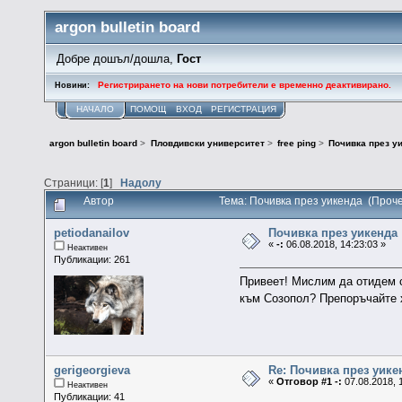
argon bulletin board
Добре дошъл/дошла,
Гост
Регистрирането на нови потребители е временно деактивирано.
Новини:
НАЧАЛО
ПОМОЩ
ВХОД
РЕГИСТРАЦИЯ
argon bulletin board
>
Пловдивски университет
>
free ping
>
Почивка през у
Страници: [
1
]
Надолу
Автор
Тема: Почивка през уикенда (Проч
petiodanailov
Почивка през уикенда
«
-:
06.08.2018, 14:23:03 »
Неактивен
Публикации: 261
Привеет! Мислим да отидем с
към Созопол? Препоръчайте 
gerigeorgieva
Re: Почивка през уике
«
Отговор #1 -:
07.08.2018, 
Неактивен
Публикации: 41