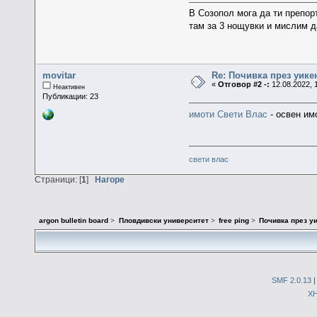
В Созопол мога да ти препо
там за 3 нощувки и мислим да
movitar
Re: Почивка през уике
«
Отговор #2 -:
12.08.2022, 1
Неактивен
Публикации: 23
имоти Свети Влас
- освен им
свети влас
Страници: [
1
]
Нагоре
argon bulletin board
>
Пловдивски университет
>
free ping
>
Почивка през у
SMF 2.0.13
X