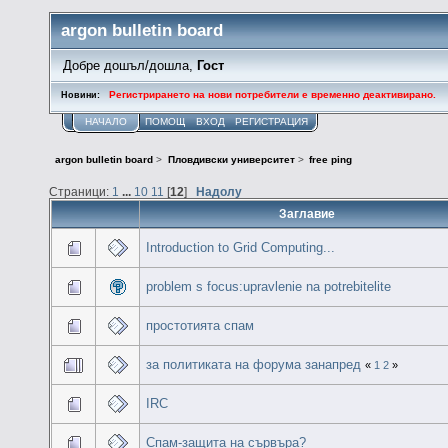
argon bulletin board
Добре дошъл/дошла,
Гост
Регистрирането на нови потребители е временно деактивирано.
Новини:
НАЧАЛО
ПОМОЩ
ВХОД
РЕГИСТРАЦИЯ
argon bulletin board
>
Пловдивски университет
>
free ping
Страници:
1
...
10
11
[
12
]
Надолу
Заглавие
Introduction to Grid Computing...
problem s focus:upravlenie na potrebitelite
простотията спам
за политиката на форума занапред
«
1
2
»
IRC
Спам-защита на сървъра?