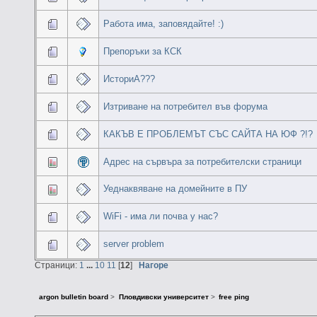
Работа има, заповядайте! :)
Препоръки за КСК
ИсториА???
Изтриване на потребител във форума
КАКЪВ Е ПРОБЛЕМЪТ СЪС САЙТА НА ЮФ ?!?
Адрес на сървъра за потребителски страници
Уеднаквяване на домейните в ПУ
WiFi - има ли почва у нас?
server problem
Страници:
1
...
10
11
[
12
]
Нагоре
argon bulletin board
>
Пловдивски университет
>
free ping